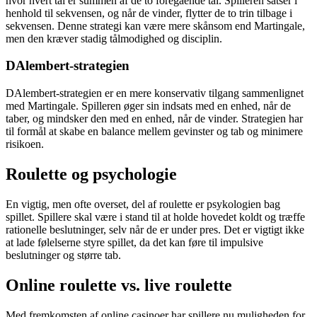
hvor hvert tal er summen af de to foregående tal. Spilleren satser i
henhold til sekvensen, og når de vinder, flytter de to trin tilbage i
sekvensen. Denne strategi kan være mere skånsom end Martingale,
men den kræver stadig tålmodighed og disciplin.
DAlembert-strategien
DAlembert-strategien er en mere konservativ tilgang sammenlignet
med Martingale. Spilleren øger sin indsats med en enhed, når de
taber, og mindsker den med en enhed, når de vinder. Strategien har
til formål at skabe en balance mellem gevinster og tab og minimere
risikoen.
Roulette og psychologie
En vigtig, men ofte overset, del af roulette er psykologien bag
spillet. Spillere skal være i stand til at holde hovedet koldt og træffe
rationelle beslutninger, selv når de er under pres. Det er vigtigt ikke
at lade følelserne styre spillet, da det kan føre til impulsive
beslutninger og større tab.
Online roulette vs. live roulette
Med fremkomsten af online casinoer har spillere nu muligheden for