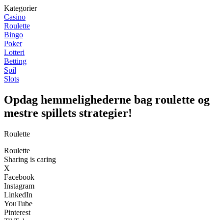
Kategorier
Casino
Roulette
Bingo
Poker
Lotteri
Betting
Spil
Slots
Opdag hemmelighederne bag roulette og
mestre spillets strategier!
Roulette
Roulette
Sharing is caring
X
Facebook
Instagram
LinkedIn
YouTube
Pinterest