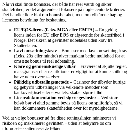
Når vi skal finde bonusser, der både har reel værdi og sikrer
skattefrihed, er det afgørende at fokusere på nogle centrale kriterier.
Det handler ikke blot om bonusbeløbet, men om vilkårene bag og
licensens betydning for beskatning.
EU/EØS‑licens (f.eks. MGA eller EMTA)
– En gyldig
licens inden for EU eller EØS er afgørende for skattefrihed i
Norge. Det sikrer, at gevinster udbetales uden krav fra
Skatteetaten.
Lavt om­sætningskrav
– Bonusser med lave omsætningskrav
(f.eks. 20x eller mindre) giver markant bedre mulighed for at
omsætte bonus til reel udbetaling.
Klare og gennemskuelige vilkår
– Fraværet af skjulte regler,
maksgrænser eller restriktioner er vigtigt for at kunne spille og
hæve uden overraskelser.
Pålidelig udbetalingsmetode
– Casinoer der tilbyder hurtige
og gebyrfri udbetalinger via velkendte metoder som
bankoverførsel eller e-wallets, skaber større tillid.
Licensdokumentation ved større gevinster
– Ved store
beløb bør vi altid gemme bevis på licens og spilforløb, så vi
kan dokumentere skattefriheden over for myndighederne.
Ved at vælge bonusser ud fra disse retningslinjer, minimerer vi
risikoen og maksimerer gevinsten – uden at bekymre os om
uforudsete skattemæssige følger.