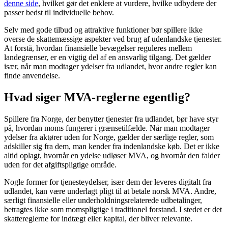
denne side
, hvilket gør det enklere at vurdere, hvilke udbydere der
passer bedst til individuelle behov.
Selv med gode tilbud og attraktive funktioner bør spillere ikke
overse de skattemæssige aspekter ved brug af udenlandske tjenester.
At forstå, hvordan finansielle bevægelser reguleres mellem
landegrænser, er en vigtig del af en ansvarlig tilgang. Det gælder
især, når man modtager ydelser fra udlandet, hvor andre regler kan
finde anvendelse.
Hvad siger MVA‑reglerne egentlig?
Spillere fra Norge, der benytter tjenester fra udlandet, bør have styr
på, hvordan moms fungerer i grænsetilfælde. Når man modtager
ydelser fra aktører uden for Norge, gælder der særlige regler, som
adskiller sig fra dem, man kender fra indenlandske køb. Det er ikke
altid oplagt, hvornår en ydelse udløser MVA, og hvornår den falder
uden for det afgiftspligtige område.
Nogle former for tjenesteydelser, især dem der leveres digitalt fra
udlandet, kan være underlagt pligt til at betale norsk MVA. Andre,
særligt finansielle eller underholdningsrelaterede udbetalinger,
betragtes ikke som momspligtige i traditionel forstand. I stedet er det
skattereglerne for indtægt eller kapital, der bliver relevante.