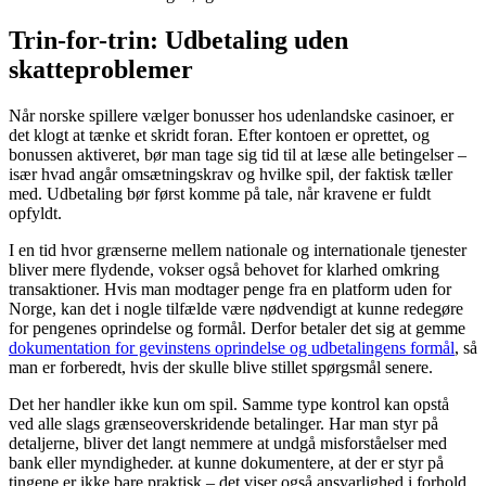
Trin-for-trin: Udbetaling uden
skatteproblemer
Når norske spillere vælger bonusser hos udenlandske casinoer, er
det klogt at tænke et skridt foran. Efter kontoen er oprettet, og
bonussen aktiveret, bør man tage sig tid til at læse alle betingelser –
især hvad angår omsætningskrav og hvilke spil, der faktisk tæller
med. Udbetaling bør først komme på tale, når kravene er fuldt
opfyldt.
I en tid hvor grænserne mellem nationale og internationale tjenester
bliver mere flydende, vokser også behovet for klarhed omkring
transaktioner. Hvis man modtager penge fra en platform uden for
Norge, kan det i nogle tilfælde være nødvendigt at kunne redegøre
for pengenes oprindelse og formål. Derfor betaler det sig at gemme
dokumentation for gevinstens oprindelse og udbetalingens formål
, så
man er forberedt, hvis der skulle blive stillet spørgsmål senere.
Det her handler ikke kun om spil. Samme type kontrol kan opstå
ved alle slags grænseoverskridende betalinger. Har man styr på
detaljerne, bliver det langt nemmere at undgå misforståelser med
bank eller myndigheder. at kunne dokumentere, at der er styr på
tingene er ikke bare praktisk – det viser også ansvarlighed i forhold