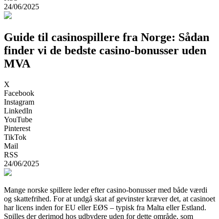
24/06/2025
Guide til casinospillere fra Norge: Sådan
finder vi de bedste casino‑bonusser uden
MVA
X
Facebook
Instagram
LinkedIn
YouTube
Pinterest
TikTok
Mail
RSS
24/06/2025
Mange norske spillere leder efter casino‑bonusser med både værdi
og skattefrihed. For at undgå skat af gevinster kræver det, at casinoet
har licens inden for EU eller EØS – typisk fra Malta eller Estland.
Spilles der derimod hos udbydere uden for dette område, som