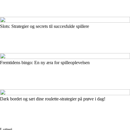
Slots: Strategier og secrets til succesfulde spillere
Fremtidens bingo: En ny æra for spilleoplevelsen
Dæk bordet og sæt dine roulette-strategier på prøve i dag!
Lotteri