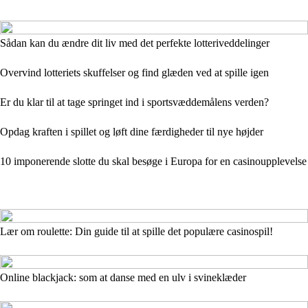
Sådan kan du ændre dit liv med det perfekte lotteriveddelinger
Overvind lotteriets skuffelser og find glæden ved at spille igen
Er du klar til at tage springet ind i sportsvæddemålens verden?
Opdag kraften i spillet og løft dine færdigheder til nye højder
10 imponerende slotte du skal besøge i Europa for en casinoupplevelse
Lær om roulette: Din guide til at spille det populære casinospil!
Online blackjack: som at danse med en ulv i svineklæder