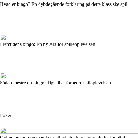
Hvad er bingo? En dybdegående forklaring på dette klassiske spil
Fremtidens bingo: En ny æra for spilleoplevelsen
Sådan mestre du bingo: Tips til at forbedre spiloplevelsen
Poker
Online poker: den skjulte sandhed, der kan ændre dit liv for altid